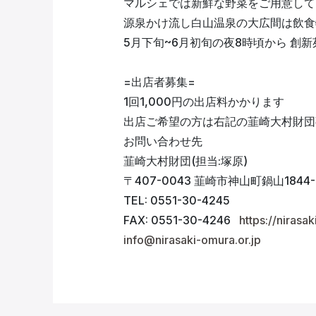
マルシェでは新鮮な野菜をご用意して
源泉かけ流し白山温泉の大広間は飲食
5月下旬~6月初旬の夜8時頃から 創
=出店者募集=
1回1,000円の出店料かかります
出店ご希望の方は右記の韮崎大村財団
お問い合わせ先
韮崎大村財団(担当:塚原)
〒407-0043 韮崎市神山町鍋山1844-
TEL: 0551-30-4245
FAX: 0551-30-4246
https://nirasak
info@nirasaki-omura.or.jp